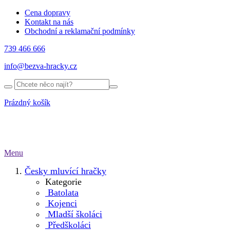
Cena dopravy
Kontakt na nás
Obchodní a reklamační podmínky
739 466 666
info@bezva-hracky.cz
Prázdný košík
Menu
Česky mluvící hračky
Kategorie
Batolata
Kojenci
Mladší školáci
Předškoláci