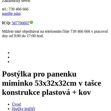
Zákaznický servis
tel.: 739 466 666
napište nám
ICQ:
587706607
Můžete také objednávat na telefonním čísle 739 466 666 v pracovní
dny od 9:00 do 17:00 hod.
Postýlka pro panenku
miminko 53x32x32cm v tašce
konstrukce plastová + kov
Úvod
Hračky holčičí