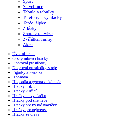
Sport
Stavebnice
Tabule a tabulky
Telefony a vysílačky
Terče, šipky
Z lásky
Znáte z televize
Zvířátka, farmy
Akce
Úvodní strana
Česky mluvící hračky
Dopravní prostředky
Dopravní prostředky, stroje
Figurky a zvířátka
Hopsadla
Hopsadla a gymnastické míče
Hračky holčičí
Hračky klučičí
Hračky na vysílačku
Hračky pod širé nebe
Hračky pro bystré hlavičky
Hračky pro nejmenší
Hračky ze dřeva