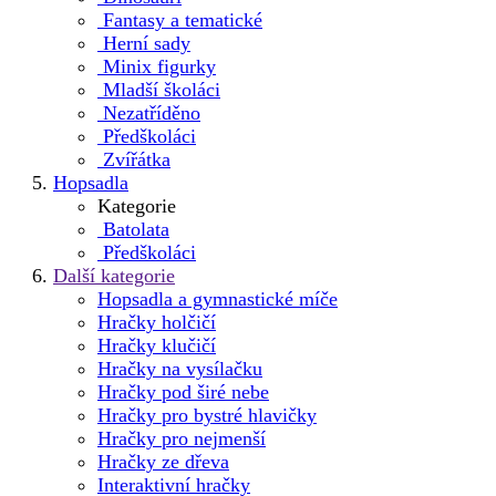
Fantasy a tematické
Herní sady
Minix figurky
Mladší školáci
Nezatříděno
Předškoláci
Zvířátka
Hopsadla
Kategorie
Batolata
Předškoláci
Další kategorie
Hopsadla a gymnastické míče
Hračky holčičí
Hračky klučičí
Hračky na vysílačku
Hračky pod širé nebe
Hračky pro bystré hlavičky
Hračky pro nejmenší
Hračky ze dřeva
Interaktivní hračky