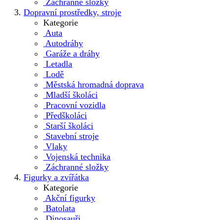
Záchranné složky
Dopravní prostředky, stroje
Kategorie
Auta
Autodráhy
Garáže a dráhy
Letadla
Lodě
Městská hromadná doprava
Mladší školáci
Pracovní vozidla
Předškoláci
Starší školáci
Stavební stroje
Vlaky
Vojenská technika
Záchranné složky
Figurky a zvířátka
Kategorie
Akční figurky
Batolata
Dinosauři