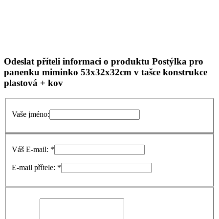
Odeslat příteli informaci o produktu Postýlka pro
panenku miminko 53x32x32cm v tašce konstrukce
plastová + kov
Vaše jméno:
Váš E-mail: *
E-mail přítele: *