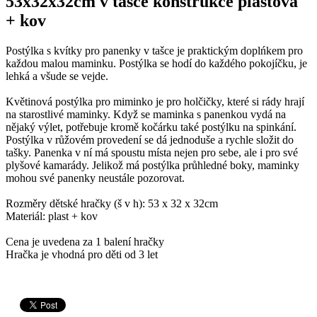
53x32x32cm v tašce konstrukce plastová
+ kov
Postýlka s kvítky pro panenky v tašce je praktickým doplńkem pro
každou malou maminku. Postýlka se hodí do každého pokojíčku, je
lehká a všude se vejde.
Květinová postýlka pro miminko je pro holčičky, které si rády hrají
na starostlivé maminky. Když se maminka s panenkou vydá na
nějaký výlet, potřebuje kromě kočárku také postýlku na spinkání.
Postýlka v růžovém provedení se dá jednoduše a rychle složit do
tašky. Panenka v ní má spoustu místa nejen pro sebe, ale i pro své
plyšové kamarády. Jelikož má postýlka průhledné boky, maminky
mohou své panenky neustále pozorovat.
Rozměry dětské hračky (š v h): 53 x 32 x 32cm
Materiál: plast + kov
Cena je uvedena za 1 balení hračky
Hračka je vhodná pro děti od 3 let