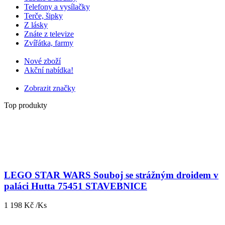
Telefony a vysílačky
Terče, šipky
Z lásky
Znáte z televize
Zvířátka, farmy
Nové zboží
Akční nabídka!
Zobrazit značky
Top produkty
LEGO STAR WARS Souboj se strážným droidem v
paláci Hutta 75451 STAVEBNICE
1 198 Kč /Ks