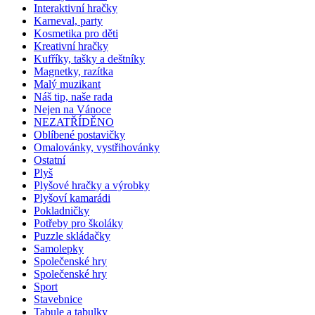
Interaktivní hračky
Karneval, party
Kosmetika pro děti
Kreativní hračky
Kufříky, tašky a deštníky
Magnetky, razítka
Malý muzikant
Náš tip, naše rada
Nejen na Vánoce
NEZATŘÍDĚNO
Oblíbené postavičky
Omalovánky, vystřihovánky
Ostatní
Plyš
Plyšové hračky a výrobky
Plyšoví kamarádi
Pokladničky
Potřeby pro školáky
Puzzle skládačky
Samolepky
Společenské hry
Společenské hry
Sport
Stavebnice
Tabule a tabulky