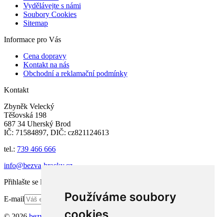
Vydělávejte s námi
Soubory Cookies
Sitemap
Informace pro Vás
Cena dopravy
Kontakt na nás
Obchodní a reklamační podmínky
Kontakt
Zbyněk Velecký
Těšovská 198
687 34 Uherský Brod
IČ: 71584897, DIČ: cz821124613
tel.:
739 466 666
info@bezva-hracky.cz
Přihlašte se k odběru newsletteru
Používáme soubory
E-mail
Ok
cookies
© 2026
bezva-hracky.cz
Všechna práva vyhrazena.