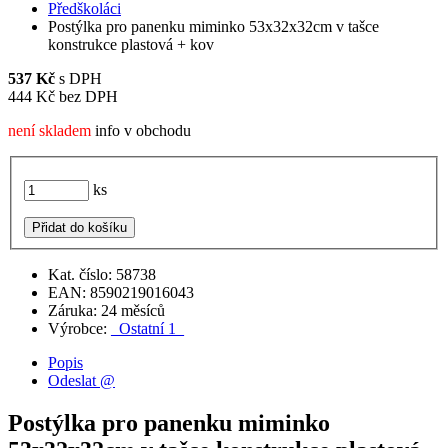
Předškoláci
Postýlka pro panenku miminko 53x32x32cm v tašce
konstrukce plastová + kov
537
Kč
s DPH
444
Kč bez DPH
není skladem
info v obchodu
ks
Přidat do košíku
Kat. číslo: 58738
EAN: 8590219016043
Záruka: 24 měsíců
Výrobce:
_Ostatní 1_
Popis
Odeslat @
Postýlka pro panenku miminko