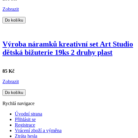
Zobrazit
Do košíku
Výroba náramků kreativní set Art Studio
dětská bižuterie 19ks 2 druhy plast
85 Kč
Zobrazit
Do košíku
Rychlá navigace
Úvodní strana
Přihlásit se
Registrace
Vrácení zboží a výměna
Ztráta hesla