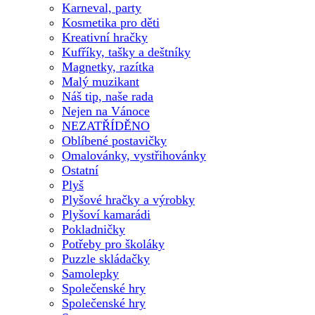
Karneval, party
Kosmetika pro děti
Kreativní hračky
Kufříky, tašky a deštníky
Magnetky, razítka
Malý muzikant
Náš tip, naše rada
Nejen na Vánoce
NEZATŘÍDĚNO
Oblíbené postavičky
Omalovánky, vystřihovánky
Ostatní
Plyš
Plyšové hračky a výrobky
Plyšoví kamarádi
Pokladničky
Potřeby pro školáky
Puzzle skládačky
Samolepky
Společenské hry
Společenské hry