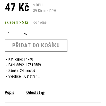
47
Kč
s DPH
39
Kč bez DPH
skladem > 5 ks
do týdne
ks
PŘIDAT DO KOŠÍKU
Kat. číslo: 14740
EAN: 8592117512559
Záruka: 24 měsíců
Výrobce:
_Ostatní 1_
Popis
Odeslat @