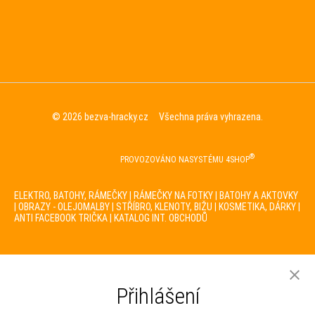
© 2026
bezva-hracky.cz
Všechna práva vyhrazena.
®
PROVOZOVÁNO NA
SYSTÉMU
4SHOP
ELEKTRO, BATOHY, RÁMEČKY
|
RÁMEČKY NA FOTKY
|
BATOHY A AKTOVKY
|
OBRAZY - OLEJOMALBY
|
STŘÍBRO, KLENOTY, BIŽU
|
KOSMETIKA, DÁRKY
|
ANTI FACEBOOK TRIČKA
|
KATALOG INT. OBCHODŮ
Přihlášení