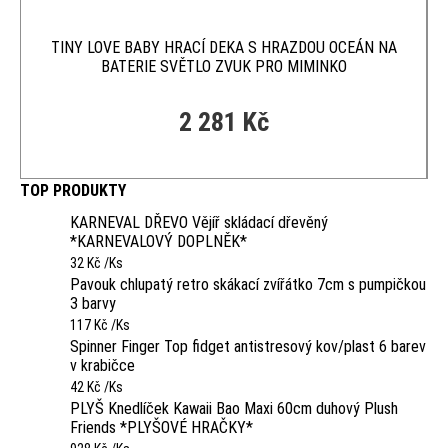
TINY LOVE BABY HRACÍ DEKA S HRAZDOU OCEÁN NA
BATERIE SVĚTLO ZVUK PRO MIMINKO
2 281 Kč
TOP PRODUKTY
KARNEVAL DŘEVO Vějíř skládací dřevěný
*KARNEVALOVÝ DOPLNĚK*
32 Kč /Ks
Pavouk chlupatý retro skákací zvířátko 7cm s pumpičkou
3 barvy
117 Kč /Ks
Spinner Finger Top fidget antistresový kov/plast 6 barev
v krabičce
42 Kč /Ks
PLYŠ Knedlíček Kawaii Bao Maxi 60cm duhový Plush
Friends *PLYŠOVÉ HRAČKY*