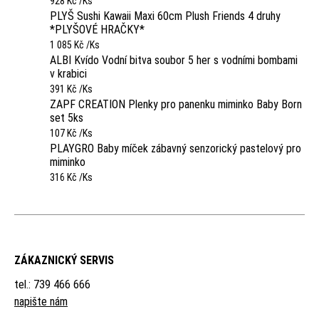
928 Kč /Ks
PLYŠ Sushi Kawaii Maxi 60cm Plush Friends 4 druhy
*PLYŠOVÉ HRAČKY*
1 085 Kč /Ks
ALBI Kvído Vodní bitva soubor 5 her s vodními bombami
v krabici
391 Kč /Ks
ZAPF CREATION Plenky pro panenku miminko Baby Born
set 5ks
107 Kč /Ks
PLAYGRO Baby míček zábavný senzorický pastelový pro
miminko
316 Kč /Ks
ZÁKAZNICKÝ SERVIS
tel.: 739 466 666
napište nám