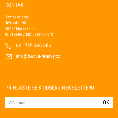
KONTAKT
Zbyněk Velecký
Těšovská 198
687 34 Uherský Brod
IČ: 71584897, DIČ: cz821124613
tel.:
739 466 666
info@bezva-hracky.cz
PŘIHLAŠTE SE K ODBĚRU NEWSLETTERU
E-mail
OK